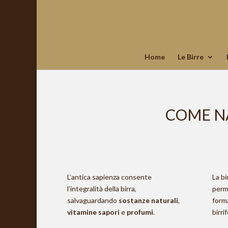
Home
Le Birre
COME NA
L’antica sapienza consente
La b
l’integralità della birra,
perm
salvaguardando
sostanze naturali
,
form
vitamine
sapori
e
profumi
.
birr