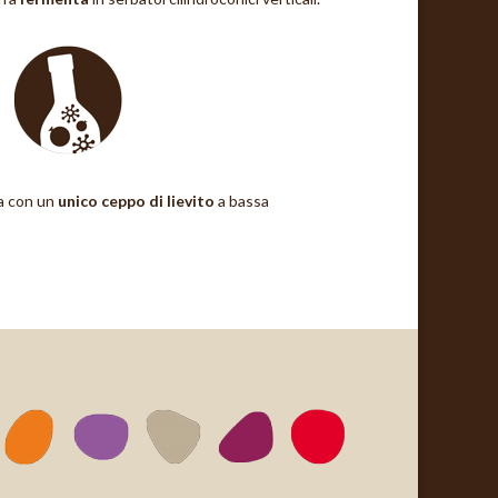
ta con un
unico ceppo di lievito
a bassa