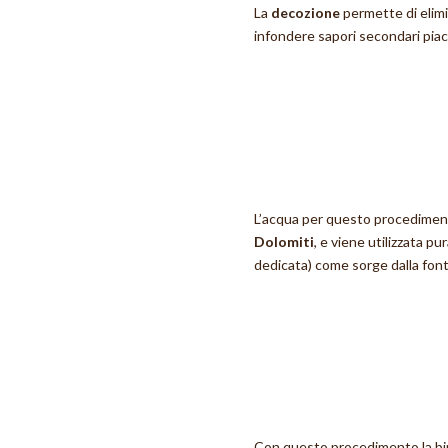
La
decozione
permette di elimi
infondere sapori secondari piac
L’acqua per questo procedimen
Dolomiti
, e viene utilizzata pu
dedicata) come sorge dalla font
Con questo procedimento la bi