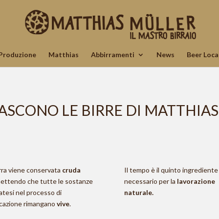
Produzione
Matthias
Abbirramenti
News
Beer Loca
SCONO LE BIRRE DI MATTHIA
irra viene conservata
cruda
Il tempo è il quinto ingrediente
ettendo che tutte le sostanze
necessario per la
lavorazione
atesi nel processo di
naturale.
ifcazione rimangano
vive
.