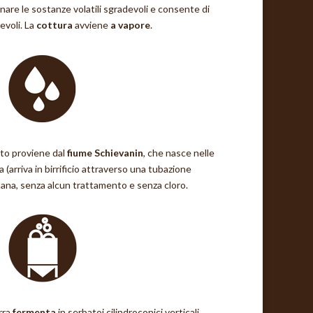
nare le sostanze volatili sgradevoli e consente di
evoli. La
cottura
avviene
a vapore
.
to proviene dal
fiume Schievanin
, che nasce nelle
ra (arriva in birrificio attraverso una tubazione
ana, senza alcun trattamento e senza cloro.
rra
fermenta
in serbatoi cilindroconici verticali.